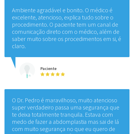
Mamoplastia Pós Gastroplastia
individualmente
Ambiente agradável e bonito. O médico é
excelente, atencioso, explica tudo sobre o
Reconstrução de Lóbulo da Orelha
individualmente
procedimento. O paciente tem um canal de
comunicação direto com o médico, além de
Reconstrução Mamária
individualmente
saber muito sobre os procedimentos em si, é
claro.
Reconstrucao Parcial Do Nariz
individualmente
Otoplastia
individualmente
Paciente
Blefaroplastia
individualmente
O Dr. Pedro é maravilhoso, muito atencioso
Lipoaspiração
individualmente
super verdadeiro passa uma segurança que
te deixa totalmente tranquila. Estava com
Lipoabdominoplastia
individualmente
medo de fazer a abdomplastia mas sai de lá
com muito segurança no que eu quero de
Dermolipectomia Abdominal Não Estética (Plástica