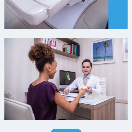
maravilhoso educado e carismático além de
Prótese de Mama
individualmente
super simpático! Com certeza farei meu
procedimento com ele ..
Retorno de consultas Cirurgia Plástica
individualmente
Paciente
Adorei o atendimento, me explicou tudo
certinho e espero que tudo dê certo para
fazer a cirurgia.
Paciente