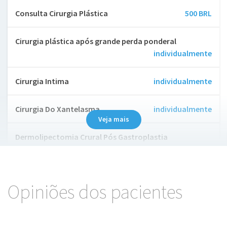
Consulta Cirurgia Plástica
500 BRL
Cirurgia plástica após grande perda ponderal
individualmente
Cirurgia Intima
individualmente
Cirurgia Do Xantelasma
individualmente
Veja mais
Dermolipectomia Crural Pós Gastroplastia
individualmente
Excisao E Sutura Com Plastica Em Z Na Pele
Opiniões dos pacientes
individualmente
Excisao E Sutura De Lesao Circular Com Rotacao De